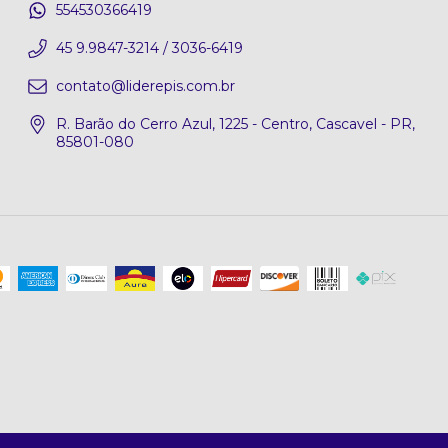
554530366419
45 9.9847-3214 / 3036-6419
contato@liderepis.com.br
R. Barão do Cerro Azul, 1225 - Centro, Cascavel - PR,
85801-080