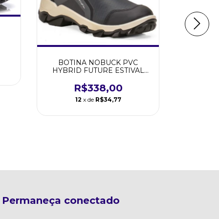
A
BOTINA NOBUCK PVC
HYBRID FUTURE ESTIVAL
Botina N
GREY N.38 C.A 47.843
Marrom
R$338,00
12
x de
R$34,77
R
1
Permaneça conectado