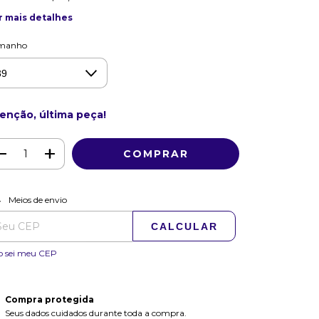
r mais detalhes
manho
enção, última peça!
ALTERAR CEP
regas para o CEP:
Meios de envio
CALCULAR
o sei meu CEP
Compra protegida
Seus dados cuidados durante toda a compra.