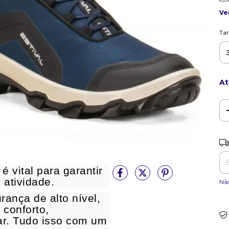
Ve
Ta
At
Ent
 vital para garantir
 atividade.
Nã
rança de alto nível,
 conforto,
har. Tudo isso com um