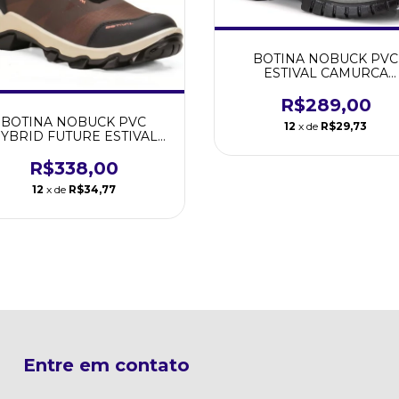
BOTINA NOBUCK PVC
ESTIVAL CAMURCA
PRETO/VERMELHO C.
44558
R$289,00
BOTINA NOBUCK PVC
12
x de
R$29,73
YBRID FUTURE ESTIVAL
BROWN C.A 47.843
R$338,00
12
x de
R$34,77
Entre em contato