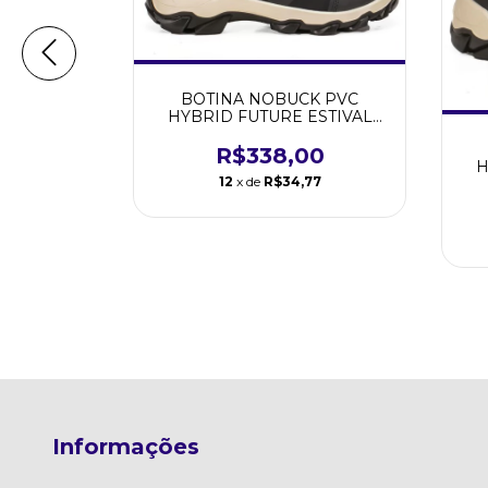
ESTIVAL
.A 40376
BOTINA NOBUCK PVC
HYBRID FUTURE ESTIVAL
00
BLACK C.A 47.843
R$338,00
77
H
12
x de
R$34,77
Informações