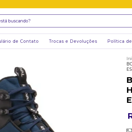
lário de Contato
Trocas e Devoluções
Política d
Iní
BO
ES
B
H
E