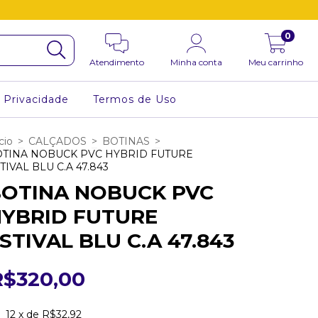
0
Atendimento
Minha conta
Meu carrinho
e Privacidade
Termos de Uso
cio
>
CALÇADOS
>
BOTINAS
>
TINA NOBUCK PVC HYBRID FUTURE
TIVAL BLU C.A 47.843
OTINA NOBUCK PVC
YBRID FUTURE
STIVAL BLU C.A 47.843
R$320,00
12
x de
R$32,92