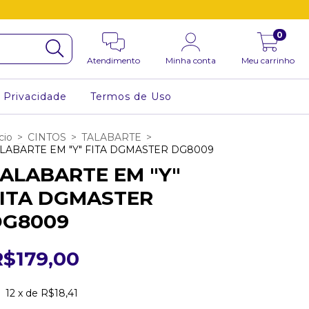
0
Atendimento
Minha conta
Meu carrinho
e Privacidade
Termos de Uso
cio
>
CINTOS
>
TALABARTE
>
LABARTE EM "Y" FITA DGMASTER DG8009
ALABARTE EM "Y"
ITA DGMASTER
DG8009
R$179,00
12
x de
R$18,41