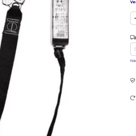
Ve
Ent
Nã