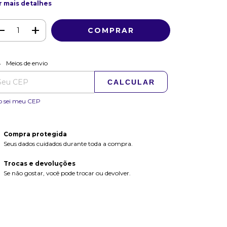
r mais detalhes
ALTERAR CEP
regas para o CEP:
Meios de envio
CALCULAR
o sei meu CEP
Compra protegida
Seus dados cuidados durante toda a compra.
Trocas e devoluções
Se não gostar, você pode trocar ou devolver.