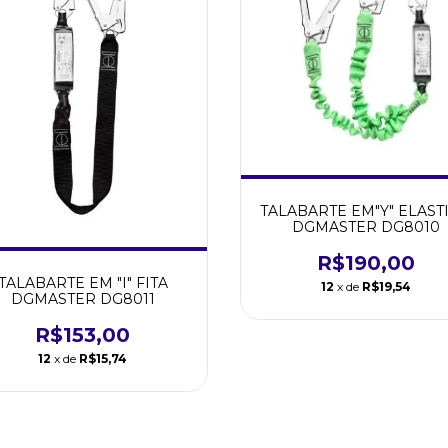
TALABARTE EM"Y" ELAST
DGMASTER DG8010
R$190,00
TALABARTE EM "I" FITA
12
x de
R$19,54
DGMASTER DG8011
R$153,00
12
x de
R$15,74