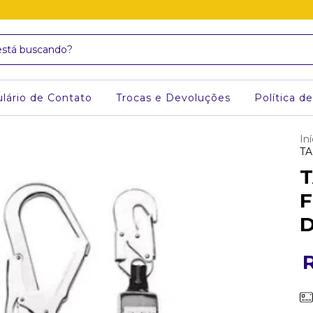
lário de Contato
Trocas e Devoluções
Política d
Iní
TA
T
F