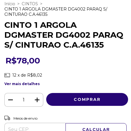
Início
>
CINTOS
>
CINTO 1 ARGOLA DGMASTER DG4002 PARAQ S/
CINTURAO C.A.46135
CINTO 1 ARGOLA
DGMASTER DG4002 PARAQ
S/ CINTURAO C.A.46135
R$78,00
12
x de
R$8,02
Ver mais detalhes
ALTERAR CEP
Entregas para o CEP:
Meios de envio
CALCULAR