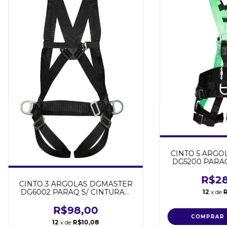
CINTO 5 ARGO
DG5200 PARAQ
C.A.
R$28
CINTO 3 ARGOLAS DGMASTER
DG6002 PARAQ S/ CINTURAO
12
x de
C.A.46161
R$98,00
12
x de
R$10,08